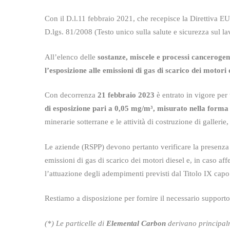
Con il
D.l.11 febbraio 2021
, che recepisce la Direttiva E
D.lgs. 81/2008 (Testo unico sulla salute e sicurezza sul la
All’elenco delle
sostanze, miscele e processi canceroge
l’esposizione alle emissioni di gas di scarico dei motori 
Con decorrenza
21 febbraio 2023
è entrato in vigore per t
di esposizione pari a 0,05 mg/m
³, misurato nella form
minerarie sotterrane e le attività di costruzione di gallerie
Le aziende (RSPP) devono pertanto verificare la presenza 
emissioni di gas di scarico dei motori diesel e, in caso a
l’attuazione degli adempimenti previsti dal Titolo IX capo
Restiamo a disposizione per fornire il necessario supporto
(*) Le particelle di
Elemental Carbon
derivano principal