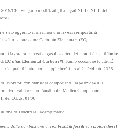
U 2019/130, vengono modificati gli allegati XLII e XLIII del
voro).
ni
è stato aggiunto il riferimento ai
lavori comportanti
diesel
, misurate come Carbonio Elementare (EC).
utti i lavoratori esposti ai gas di scarico dei motori diesel il
limite
a di EC
alias
Elemental Carbon
(*)
.
Fanno eccezione le attività
, per le quali il limite non si applicherà fino al 21 febbraio 2026.
di lavoratori con mansioni comportanti l’esposizione alle
ffermativo, valutare con l’ausilio del Medico Competente
 II del D.Lgs. 81/08.
 al fine di assicurare l’adempimento.
mente dalla combustione di
combustibili fossili
ed i
motori diesel