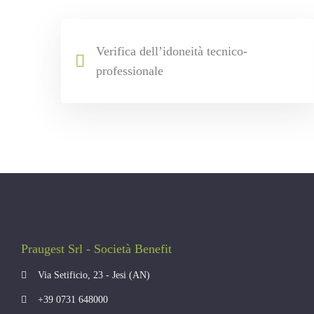
Verifica dell’idoneità tecnico-
professionale
Praugest Srl - Società Benefit
Via Setificio, 23 - Jesi (AN)
+39 0731 648000