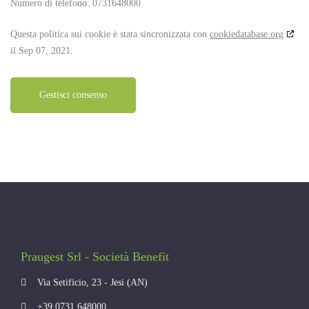
Numero di telefono: 0731648000
Questa politica sui cookie è stata sincronizzata con
cookiedatabase.org
il Sep 07, 2021.
Gestisci consenso
Praugest Srl - Società Benefit
Via Setificio, 23 - Jesi (AN)
+39 0731 648000