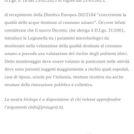
D.Lgs. n°18 del 23/02/2023
in vigore dal 21/03/2023,
di recepimento della Direttiva Europea 202/2184 “concernente la
qualità delle acque destinate al consumo umano”. Occorre infatti
considerare che Il nuovo Decreto, che abroga il D.Lgs. 31/2001,
introduce la Legionella tra i parametri microbiologici da
monitorare nella valutazione della qualità destinata al consumo
umano e prevede una valutazione del rischio degli ambienti idrici.
Detto monitoraggio deve essere valutato in particolare nelle attività
dove sono presenti soggetti maggiormente a rischio quali ospedali,
case di riposo, scuole per l’infanzia, strutture ricettive ma anche
strutture della ristorazione pubblica e collettiva.
La nostra biologa è a disposizione di chi volesse approfondire
l’argomento (i
nfo@praugest.it
).