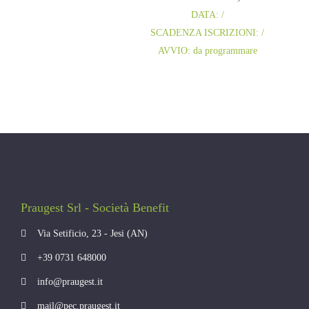
DATA: /
SCADENZA ISCRIZIONI: /
AVVIO: da programmare
Praugest Srl - Società Benefit
Via Setificio, 23 - Jesi (AN)
+39 0731 648000
info@praugest.it
mail@pec.praugest.it