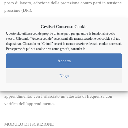
posto di lavoro, adozione della protezione contro parti in tensione
prossime (DPI).
Metodologia
Gestisci Consenso Cookie
Lezioni frontali, esercitazioni pratiche, test.
Questo sito utilizza cookie propri e di terze parti per garantire la funzionalità dello
stesso. Cliccando "Accetta cookie" acconsenti alla memorizzazione dei cookie sul tuo
dispositivo. Cliccando su "Chiudi" accetti la memorizzazione dei soli cookie necessari.
Partecipanti
Per saperne di più sui cookie e su come gestirli, consulta la
Il corso sarà attivato con l’iscrizione di un minimo di 8
partecipanti e potrà ospitare un massimo di 15.
Accetta
Certificazione rilasciata
Nega
Per ogni partecipante che avrà completato almeno il 90% delle ore
di formazione previste ed avrà superato la verifica finale di
apprendimento, verrà rilasciato un attestato di frequenza con
verifica dell’apprendimento.
MODULO DI ISCRIZIONE