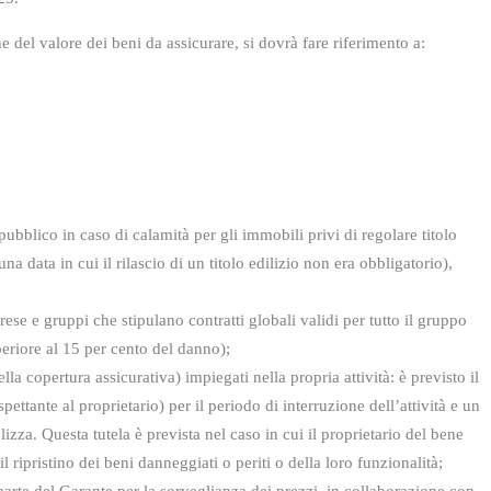
 del valore dei beni da assicurare, si dovrà fare riferimento a:
pubblico in caso di calamità per gli immobili privi di regolare titolo
na data in cui il rilascio di un titolo edilizio non era obbligatorio),
rese e gruppi che stipulano contratti globali validi per tutto il gruppo
periore al 15 per cento del danno);
ella copertura assicurativa) impiegati nella propria attività: è previsto il
pettante al proprietario) per il periodo di interruzione dell’attività e un
izza. Questa tutela è prevista nel caso in cui il proprietario del bene
 ripristino dei beni danneggiati o periti o della loro funzionalità;
 parte del Garante per la sorveglianza dei prezzi, in collaborazione con