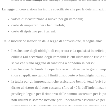
La legge di conversione ha inoltre specificato che per la determinazione
valore di ricostruzione a nuovo per gli immobili;
costo di rimpiazzo per i beni mobili;
costo di ripristino per i terreni.
Tra le modifiche introdotte dalla legge di conversione, si segnalano:
l’esclusione dagli obblighi di copertura e da qualsiasi beneficio 
edilizio (ad eccezione degli immobili la cui ultimazione risale a u
salvo che siano oggetto di sanatoria o condono in corso;
l’esclusione dai limiti di copertura assicurativa per le grandi imp
(non si applicano quindi i limiti di scoperto o franchigia non su
la tutela per gli imprenditori che assicurano beni di terzi (privi d
diritto al ristoro del lucro cessante (fino al 40% dell’indennizzo s
privilegio legale per il rimborso delle somme sostenute per la pol
non utilizzi le somme ricevute per l’indennizzo assicurativo per il
l’introduzione del controllo dei prezzi dei premi assicurativi da