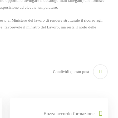
amo opportuno divulgare il decalogo Inail (
allegato
) che fornisce
ll’esposizione ad elevate temperature.
o al Ministero del lavoro di rendere strutturale il ricorso agli
e: favorevole il ministro del Lavoro, ma resta il nodo delle
Condividi questo post
Bozza accordo formazione