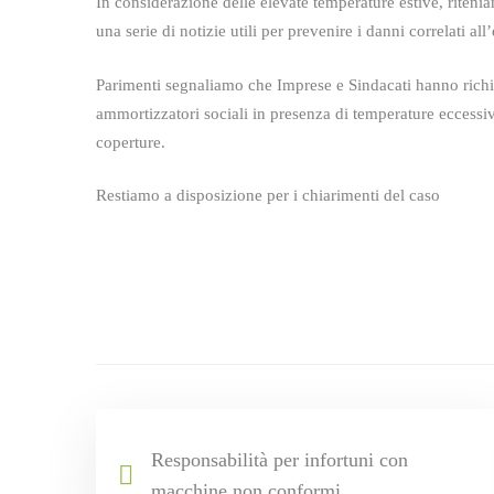
In considerazione delle elevate temperature estive, riteni
una serie di notizie utili per prevenire i danni correlati a
Parimenti segnaliamo che Imprese e Sindacati hanno richiest
ammortizzatori sociali in presenza di temperature eccessiv
coperture.
Restiamo a disposizione per i chiarimenti del caso
Responsabilità per infortuni con
macchine non conformi