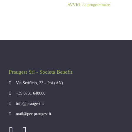
AVVIO: da programmare
Praugest Srl - Società Benefit
Via Setificio, 23 - Jesi (AN)
+39 0731 648000
info@praugest.it
mail@pec.praugest.it