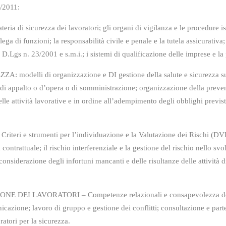
/2011:
 sicurezza dei lavoratori; gli organi di vigilanza e le procedure ispe
lega di funzioni; la responsabilità civile e penale e la tutela assicurativa
 D.Lgs n. 23/2001 e s.m.i.; i sistemi di qualificazione delle imprese e la p
 di organizzazione e DI gestione della salute e sicurezza sul lavo
 di appalto o d’opera o di somministrazione; organizzazione della preve
lle attività lavorative e in ordine all’adempimento degli obblighi previst
umenti per l’individuazione e la Valutazione dei Rischi (DVR); il ris
a contrattuale; il rischio interferenziale e la gestione del rischio nello s
considerazione degli infortuni mancanti e delle risultanze delle attività d
VORATORI – Competenze relazionali e consapevolezza del ruolo;
cazione; lavoro di gruppo e gestione dei conflitti; consultazione e parte
atori per la sicurezza.