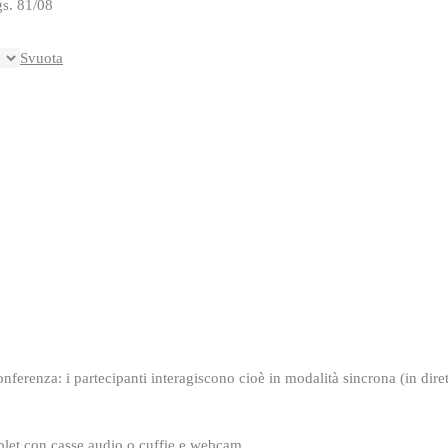
gs. 81/08
Svuota
onferenza: i partecipanti interagiscono cioè in modalità sincrona (in diret
tablet con casse audio o cuffie e webcam.