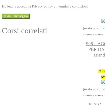
Ho letto e accetto la
Privacy policy
e i
termini e condizioni
.
Invia il messaggio
Questo prodotto
Corsi correlati
possono essere s
S06 – A
PER DA
azien
SCA
AV
Questo prodotto
possono essere s
SL30A