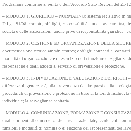
Programma conforme al punto 6 dell’Accordo Stato Regioni del 21/12
– MODULO 1. GIURIDICO – NORMATIVO: sistema legislativo in materia di
D.Lgs. 81/08: compiti, obblighi, responsabilità e tutela assicurativa; de
società e delle associazioni, anche prive di responsabilità giuridica” ex
– MODULO 2. GESTIONE ED ORGANIZZAZIONE DELLA SICUREZZA: modelli
documentazione tecnico amministrativa; obblighi connessi ai contratti
modalità di organizzazione e di esercizio della funzione di vigilanza de
responsabile e degli addetti al servizio di prevenzione e protezione.
– MODULO 3. INDIVIDUAZIONE E VALUTAZIONE DEI RISCHI – Criteri e str
differenze di genere, età, alla provenienza da altri paesi e alla tipologi
procedurali di prevenzione e protezione in base ai fattori di rischio; la 
individuale; la sorveglianza sanitaria.
– MODULO 4. COMUNICAZIONE, FORMAZIONE E CONSULTAZIONE DEI LA
quali strumenti di conoscenza della realtà aziendale; tecniche di comuni
funzioni e modalità di nomina o di elezione dei rappresentanti dei lavor