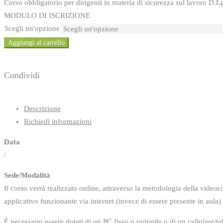
Corso obbligatorio per dirigenti in materia di sicurezza sul lavoro D.L
MODULO DI ISCRIZIONE
Scegli un'opzione
Aggiungi al carrello
Condividi
Descrizione
Richiedi informazioni
Data
/
Sede/Modalità
Il corso verrà realizzato online, attraverso la metodologia della videoc
applicativo funzionante via internet (invece di essere presente in aula)
È necessario essere dotati di un PC fisso o portatile o di un cellulare/