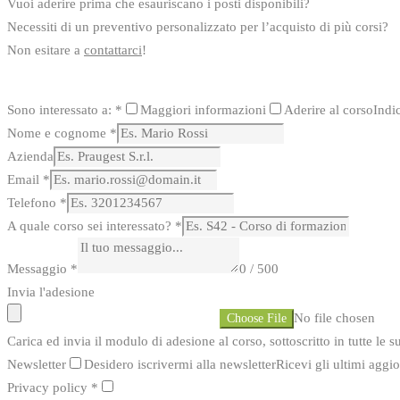
Vuoi aderire prima che esauriscano i posti disponibili?
Necessiti di un preventivo personalizzato per l’acquisto di più corsi?
Non esitare a
contattarci
!
Sono interessato a:
*
Maggiori informazioni
Aderire al corso
Indi
Nome e cognome
*
Azienda
Email
*
Telefono
*
A quale corso sei interessato?
*
Messaggio
*
0 / 500
Invia l'adesione
No file chosen
Choose File
Carica ed invia il modulo di adesione al corso, sottoscritto in tutte le
Newsletter
Desidero iscrivermi alla newsletter
Ricevi gli ultimi aggio
Privacy policy
*