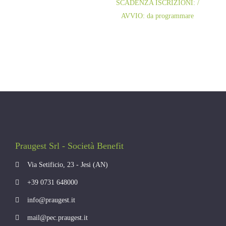
SCADENZA ISCRIZIONI: /
AVVIO: da programmare
Praugest Srl - Società Benefit
Via Setificio, 23 - Jesi (AN)
+39 0731 648000
info@praugest.it
mail@pec.praugest.it