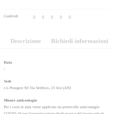
Condividi
Descrizione
Richiedi informazioni
Data
/
Sede
c/o Praugest Srl Via Setificio, 23 Jesi (AN)
Misure anticontagio
Per i corsi in aula viene applicato un protocollo anticontagio
COVID-19 per l’organizzazione degli spazi e del lavoro tale da